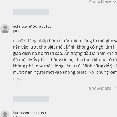
Show More
Like
Reply
nolafo.wle156+abc123
Jul 03
new88 đăng nhập
 hôm trước mình cũng tò mò ghé và
nên vào lướt cho biết thôi. Mình không có ngồi tìm h
giao diện nó bố trí ra sao. Ấn tượng đầu là nhìn khá
đỡ mệt. Mấy phần thông tin họ chia theo khung rõ rà
không phải đọc một đống liền tù tì. Mình cũng để ý c
mượt nên người mới vào không bị lạc. Nói chung xem 
nội…
Show More
Like
Reply
laurasanms311989