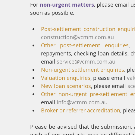
For 
non-urgent matters
, please email u
soon as possible.
Post-settlement construction enquir
construction@vcmm.com.au
Other post-settlement enquiries
, 
repayments, checking loan details, c
email 
service@vcmm.com.au
Non-urgent settlement enquiries
, pl
Valuation enquiries
, please email 
va
New loan scenarios
, please email 
sc
Other non-urgent pre-settlement en
email 
info@vcmm.com.au
Broker or referrer accreditation
, plea
Please be advised that the submission, 
each of our products may be different d