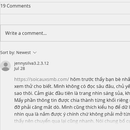
19 Comments
Write a comment...
Happy Moth
2026 King's Birthday Public
Sort by:
Newest
Holiday Operating Hours
jennysilva3.2.3.12
Jul 28
https://soicauxsmb.com/
 hôm trước thấy bạn bè nh
xem thử cho biết. Mình không có đọc sâu đâu, chủ yế
sao thôi. Cảm giác đầu tiên là trang nhìn sáng sủa, 
Mấy phần thông tin được chia thành từng khối riêng n
đỡ phải căng mắt dò. Mình cũng thích kiểu họ để dữ 
nhìn qua là nắm được ý chính chứ không phải mở t
thấy nên chuyển qua lại cũng nhanh. Nói chung bố 