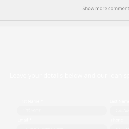
Show more comment
Leave your details below and our loan spe
First Name *
Last Nam
Email *
Phone