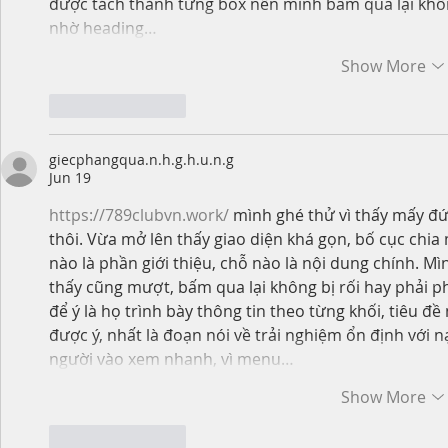
được tách thành từng box nên mình bấm qua lại không
nhờ heading…
Show More
Like
Reply
giecphangqua.n.h.g.h.u.n.g
Jun 19
https://789clubvn.work/
 mình ghé thử vì thấy mấy đứ
thôi. Vừa mở lên thấy giao diện khá gọn, bố cục chia
nào là phần giới thiệu, chỗ nào là nội dung chính. Mì
thấy cũng mượt, bấm qua lại không bị rối hay phải ph
để ý là họ trình bày thông tin theo từng khối, tiêu 
được ý, nhất là đoạn nói về trải nghiệm ổn định với 
người vào xem nhanh, vì menu…
Show More
Like
Reply