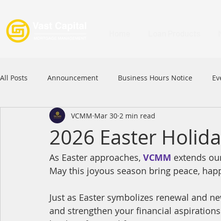
Home
Loan Products
All Posts
Announcement
Business Hours Notice
Ev
VCMM
Mar 30
2 min read
Festival
Signature Product
MFAA
MFAA 2023 
2026 Easter Holid
As Easter approaches, 
VCMM
 extends ou
Commercial Loan
APFIA
May this joyous season bring peace, happi
Just as Easter symbolizes renewal and ne
and strengthen your financial aspirations