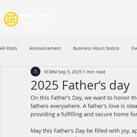
Home
Loan Products
All Posts
Announcement
Business Hours Notice
Ev
VCMM
Sep 5, 2025
1 min read
Festival
Signature Product
MFAA
MFAA 2023 
2025 Father‘s day
On thi
s Father’s Day, we want to honor
 t
Commercial Loan
APFIA
fathers everywhere. A father's love is st
providing a fulfilling and secure home for
May this Father’s Day be filled with joy, 