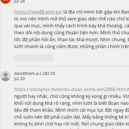
Jul 24
https://new88.energy/
 là địa chỉ mình bắt gặp khi đ
tò mò nên mình mở thử xem giao diện thế nào chứ kh
qua vài mục, mình thấy cách trình bày khá thoáng, c
theo dõi nội dung cũng thuận tiện hơn. Mình thử chuy
tốc độ phản hồi ổn, thao tác khá mượt. Nhìn chung, 
lướt nhanh là cũng nắm được những phần chính trên
Like
Reply
davidthom.a.s.282.55
Jul 20
https://xosoplus.mobi/du-doan-xsmb-win2888.html
 
người hay nhắc, chứ cũng không kỳ vọng gì nhiều. Vừa
khối nội dung khá rõ ràng, nhìn lướt là biết đoạn nà
liệu để tham khảo. Mình thích cái mục lục đặt ngay 
chỗ luôn nên đỡ phải cuộn dài. Mấy bảng thống kê tr
không bị dính chữ hay rối mắt. Nói chung giao diện 