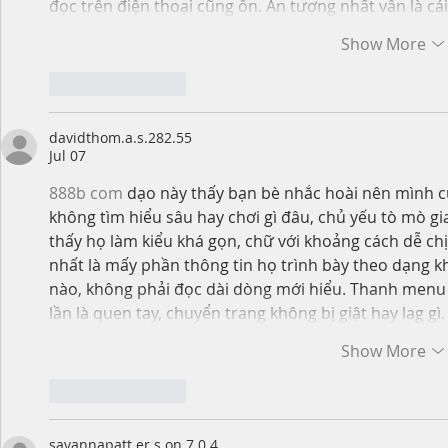
đọc trên điện thoại cũng ổn. Ấn tượng nhất vẫn là c
Show More
Like
Reply
davidthom.a.s.282.55
Jul 07
888b com
 dạo này thấy bạn bè nhắc hoài nên mình 
không tìm hiểu sâu hay chơi gì đâu, chủ yếu tò mò gia
thấy họ làm kiểu khá gọn, chữ với khoảng cách dễ chị
nhất là mấy phần thông tin họ trình bày theo dạng khố
nào, không phải đọc dài dòng mới hiểu. Thanh menu c
lần là quen tay, chuyển trang không bị giật hay lag g
Show More
Like
Reply
savannapatt.er.s.on.7.0.4