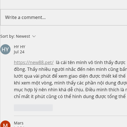
Write a comment...
Happy Moth
2026 King's Birthday Public
Sort by:
Newest
Holiday Operating Hours
HY HY
Jul 24
https://new88.pet/
  là cái tên mình vô tình thấy được
đồng. Thấy nhiều người nhắc đến nên mình cũng bấm 
lướt qua vài phút để xem giao diện được thiết kế thế
khi xem một vòng, mình thấy các phần nội dung được 
mục hợp lý nên nhìn khá dễ chịu. Điều mình thích là
chỉ mất ít phút cũng có thể hình dung được tổng thể
Like
Reply
Mars